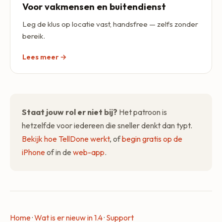
Voor vakmensen en buitendienst
Leg de klus op locatie vast, handsfree — zelfs zonder
bereik.
Lees meer →
Staat jouw rol er niet bij?
Het patroon is
hetzelfde voor iedereen die sneller denkt dan typt.
Bekijk hoe TellDone werkt
, of
begin gratis op de
iPhone
of in de
web-app
.
Home
·
Wat is er nieuw in 1.4
·
Support