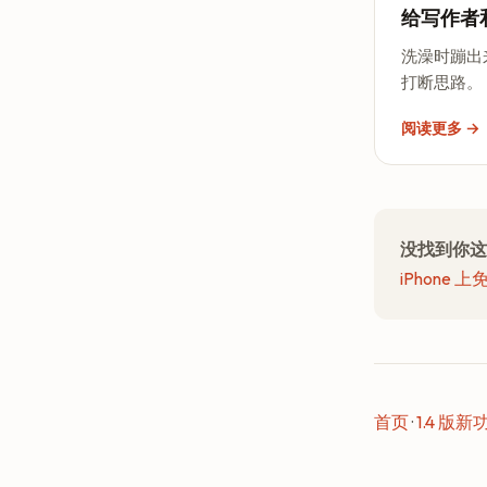
给写作者
洗澡时蹦出
打断思路。
阅读更多 →
没找到你这
iPhone 
首页
·
1.4 版新