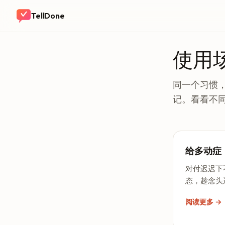
TellDone
使用
同一个习惯，
记。看看不
给多动症
对付迟迟下
态，趁念头
阅读更多 →