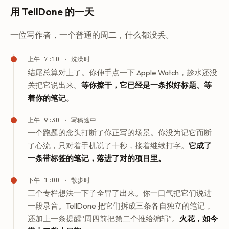
用 TellDone 的一天
一位写作者，一个普通的周二，什么都没丢。
上午 7:10 · 洗澡时
结尾总算对上了。你伸手点一下 Apple Watch，趁水还没
关把它说出来。
等你擦干，它已经是一条拟好标题、等
着你的笔记。
上午 9:30 · 写稿途中
一个跑题的念头打断了你正写的场景。你没为记它而断
了心流，只对着手机说了十秒，接着继续打字。
它成了
一条带标签的笔记，落进了对的项目里。
下午 1:00 · 散步时
三个专栏想法一下子全冒了出来。你一口气把它们说进
一段录音。TellDone 把它们拆成三条各自独立的笔记，
还加上一条提醒“周四前把第二个推给编辑”。
火花，如今