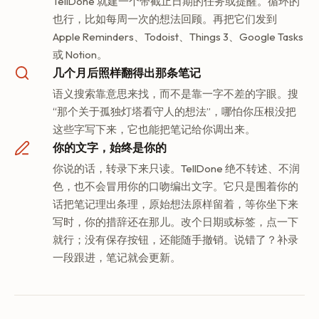
TellDone 就建一个带截止日期的任务或提醒。循环的
也行，比如每周一次的想法回顾。再把它们发到
Apple Reminders、Todoist、Things 3、Google Tasks
或 Notion。
几个月后照样翻得出那条笔记
语义搜索靠意思来找，而不是靠一字不差的字眼。搜
“那个关于孤独灯塔看守人的想法”，哪怕你压根没把
这些字写下来，它也能把笔记给你调出来。
你的文字，始终是你的
你说的话，转录下来只读。TellDone 绝不转述、不润
色，也不会冒用你的口吻编出文字。它只是围着你的
话把笔记理出条理，原始想法原样留着，等你坐下来
写时，你的措辞还在那儿。改个日期或标签，点一下
就行；没有保存按钮，还能随手撤销。说错了？补录
一段跟进，笔记就会更新。