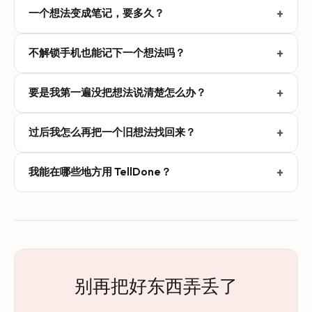
不会。TellDone 只记录并整理你说的话。它把一个口头的
+
一个想法变成笔记，要多久？
想法变成一条有条理的笔记，外加你提到的任何任务、事件
或提醒。你的话转录下来只读，所以没有任何东西会改写或
说出来，大约 10 到 30 秒后你就拿回一条有条理的笔记，
转述你的原话。它是一个记录加规划的工具，不是代笔写
+
不解锁手机也能记下一个想法吗？
连你提到的任务、日历事件和提醒都给你拎出来。这期间你
手。
可以接着忙别的，处理都在后台进行。
可以。从锁屏、控制中心，或 iPhone 15 Pro 及更新型号上
+
要是我第一遍没把想法说清楚怎么办？
的操作按钮开始录音，手机扔在另一个房间时，也能直接用
Apple Watch（Series 6+）录。断网照样能录，重新联网后
补录一段跟进，TellDone 就会更新已有的笔记、任务和事
自动同步。
+
过后我怎么再把一个旧想法找回来？
件。你也可以点一下直接改那些结构化字段；没有保存按
钮，改错了还能随手撤销。而你说的话，原始转录始终只
用语义搜索靠意思找笔记，而不是靠一字不差的字眼，再用
读。
+
我能在哪些地方用 TellDone？
标签把相关的脉络归到一处。这样，一个关于某个人物、或
某个随笔角度、只记得个大概的想法，哪怕你想不起确切措
在 iPhone（iOS 18+）、Apple Watch（Series 6+），以及
辞，也能浮出来。
网页版 app.telldone.app 上都能用。它支持 60 多种语言，
还能接入 Apple Calendar 和 Reminders、Google Tasks、
Todoist、Notion、Things 3 以及 Siri 快捷指令。有免费方
案，此外还有 Basic、Pro 和 Ultra。
别再把好东西弄丢了