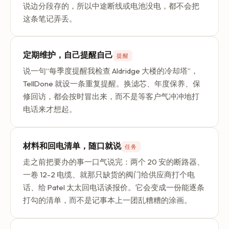
说边分段存的，所以中途断线或电池没电，都不会把
这条笔记弄丢。
定期维护，自己提醒自己
提醒
说一句“每季度提醒我检查 Aldridge 大楼的冷却塔”，
TellDone 就设一条重复提醒。换滤芯、年度保养、保
修回访，都会按时冒出来，而不是等客户气冲冲地打
电话来才想起。
材料和回电清单，随口就说
任务
走之前把要办的事一口气说完：两个 20 安的断路器、
一卷 12-2 电缆、就那只缺货的阀门给供应商打个电
话、给 Patel 太太回电话谈报价。它会变成一份能逐条
打勾的清单，而不是记事本上一团乱糟糟的涂画。