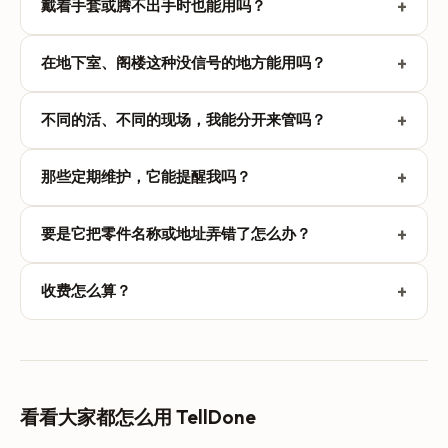
+
戴着手套或腾不出手时也能用吗？
能。从锁屏、操作按钮（iPhone 15 Pro 及更新型号）、控
+
在地下室、阁楼这种没信号的地方能用吗？
制中心或 Apple Watch（Series 6 及更新型号）一点就开始
录音，然后只管说。不用打字，不用滑动，也不要求手是干
能。录音不用联网。你的音频会先存在设备上排着队。等你
净的。TellDone 用大约 10 到 30 秒把你说的话变成笔记、
+
不同的活、不同的现场，我能分开来管吗？
回到车里或店里、重新有了信号，它就自动上传并处理。录
任务和提醒。
音是边说边分段存的，所以中途断线或电池没电，都不会让
能。说话时加个标签，比如地址、客户名字或工单号，
你丢掉这条笔记。
+
那些定期维护，它能提醒我吗？
TellDone 就把这条笔记连同它的任务都归到那个标签下。
之后调出某一单活，你在现场说过的一切都在那儿。
能。说一句类似“每三个月提醒我给 Henderson 那个现场打
+
要是它把零件名称或地址弄错了怎么办？
电话谈换滤芯的事”，TellDone 就设一条重复提醒。这些提
醒也会推送到 Apple Reminders、Apple Calendar、
点一下就能当场改好笔记或任务。没有保存按钮，点错了还
Google Tasks、Todoist、Things 3 和 Notion，看你用哪
+
收费怎么算？
有快捷撤销。原始转录始终只读，留作你当时实际说了什么
个。
的凭证；你也可以录一段简短的跟进，补充或更正细节，
有免费方案，所以你不花钱就能用语音记工单。付费方案
TellDone 会更新同一条笔记。
（Basic、Pro、Ultra）多了更长的录音时长、更多集成，
以及自动的每日和每周报告。在 iPhone 应用或网页应用上
都能免费上手。
看看大家都怎么用 TellDone