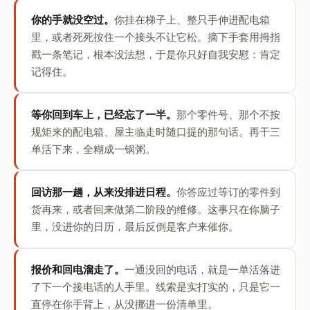
你的手就没空过。
你挂在梯子上、整只手伸进配电箱
里，或者死死按住一个接头不让它松。摘下手套用拇指
戳一条笔记，根本没法想，于是你只好自我安慰：肯定
记得住。
等你回到车上，已经忘了一半。
那个零件号、那个不按
规矩来的配电箱、屋主临走时随口提的那句话。再干三
单活下来，全糊成一锅粥。
回访那一趟，从来没排进日程。
你答应过等订的零件到
货再来，或者回来做第二阶段的维修。这事只在你脑子
里，没进你的日历，最后反倒是客户来催你。
报价和回电溜走了。
一通没回的电话，就是一单活落进
了下一个接电话的人手里。线索是实打实的，只是它一
直停在你手背上，从没挪进一份清单里。