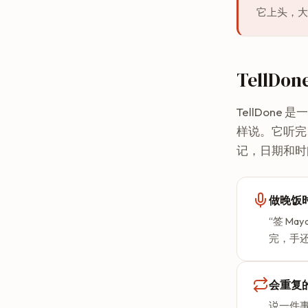
它上头，大
TellD
TellDo
样说。它听完
记，日期和时
做晚饭
“签 M
完，手
会重复
说一件事