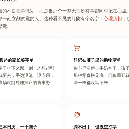
难的不是把事做完，而是当那个一整天把所有事都同时记在心里
那一刻立刻察觉的人。这种看不见的盯防有个名字：
心理负担
，
感觉。
点才想起的家长签字单
只记在脑子里的购物清单
终于坐下来那一刻，才想起那
你心里清楚：牛奶空了，孩
就要交，手边没笔、没应用，
那种零食快见底，狗粮周五
当场就能处理掉它的省事办
些一样都没写下来。
三本日历，一个脑子
腾不出手，也没空打字