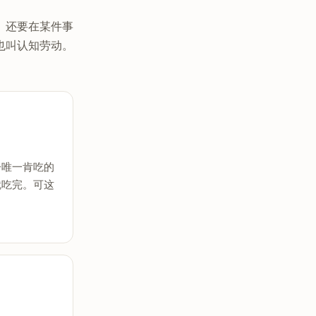
、还要在某件事
也叫认知劳动。
子唯一肯吃的
就吃完。可这