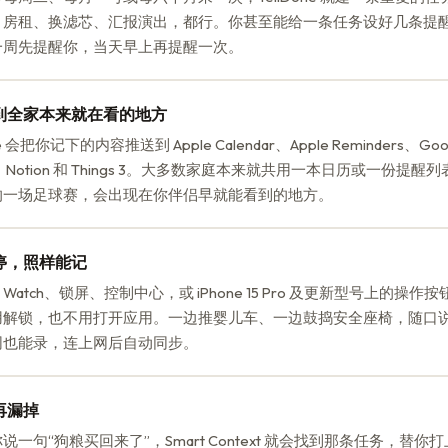
、房租、换滤芯、汇报演出，都行。你甚至能给一条任务设好几条提
一周先提醒你，当天早上再提醒一次。
到全家本来就在看的地方
ne 会把你记下的内容推送到 Apple Calendar、Apple Reminders、Goog
st、Notion 和 Things 3。大多数家庭本来就共用一本日历或一份提
的一场足球赛，会出现在你伴侣早就能看到的地方。
停，照样能记
le Watch、锁屏、控制中心，或 iPhone 15 Pro 及更新型号上的操作
用解锁，也不用打开应用。一边推婴儿车、一边鼓捣安全座椅，随口
网也能录，连上网后自动同步。
再漏掉
说一句“狗粮买回来了”，Smart Context 就会找到那条任务，替你