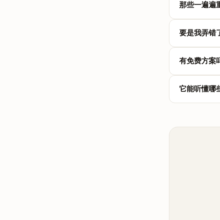
那些一遍遍
开始录音，
记下了。
能。说一件事
要是我弄错
你可以给同
次。
点一下哪条
有免费方案
读，所以想补
有。免费方案就
它能听懂哪
Reminde
着，需要更
TellDo
里选好常用