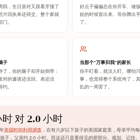
周四，生日派对又跟看牙撞了
好点子偏偏总在你开车、做
照片回执单还得交。整个家就
娃的时候冒出来。等你腾出
部门。
了。
脑子
当那个“万事归我”的家长
静了，你的脑子却开始倒带：
你不盯着，就没人盯。哪怕
派对的邀请还没回、表还没
事，也觉得整个系统垮了，
得约。
乱的一周罢了。
小时 对 2.0 小时
 年
美国时间利用调查
，在有六岁以下孩子的美国家庭里，母亲平均每天
孩子，父亲约 2.0 小时。而这还只是看得见的那部分。规划、记挂