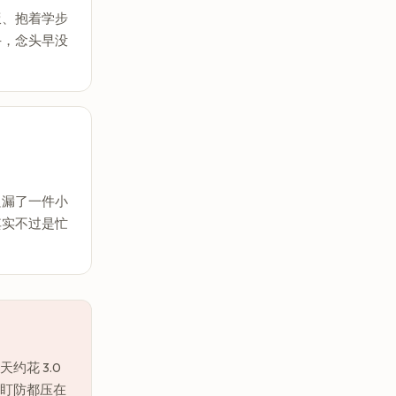
饭、抱着学步
手，念头早没
只漏了一件小
其实不过是忙
约花 3.0
、盯防都压在