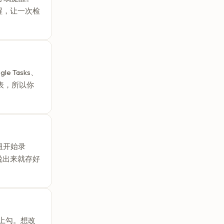
醒，让一次检
le Tasks、
醒列表，所以你
按钮开始录
说出来就存好
打上勾。想改