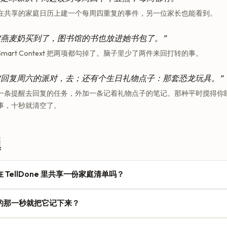
在共享的家庭日历上建一个每周四重复的事件，另一位家长也能看到。
“燕麦奶买到了，图书馆的书也放进她书包了。”
Smart Context 把两项都勾掉了。脑子里少了两件来回打转的事。
“回复周六的派对，去；还有个生日礼物点子：那套恐龙玩具。”
一条提醒去回复的任务，外加一条记着礼物点子的笔记。那种平时搅得你
事，十秒就清空了。
题
 TellDone 里共享一份家庭清单吗？
e 是个人账户，而不是共享的家庭收件箱。但它会把你记下的内容推送到 Apple C
的那一秒就把它记下来？
inders、Google Tasks、Todoist、Notion 和 Things 3，这些大多数
一场足球赛，它就会落到你伴侣早就能看到的那本日历上。
可以从锁屏、控制中心、iPhone 15 Pro 及更新型号上的操作按钮，或 App