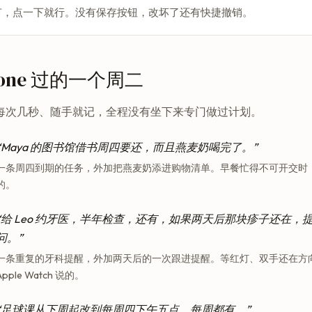
节，点一下就行。没有保存按钮，改坏了还有快捷撤销。
lDone 过的一个周二
每次几秒、随手就记，全程没有坐下来专门做过计划。
“Maya 的图书馆借书周四要还，而且燕麦奶喝完了。”
一条周四到期的任务，外加把燕麦奶添进购物清单。早餐忙得不可开交时
的。
“给 Leo 约牙医，半年检查，还有，如果两天后那块疹子还在，
问。”
一条重复的牙科提醒，外加两天后的一次跟进提醒。等红灯、双手还在方
Apple Watch 说的。
“足球课从下周起改到每周四下午五点，每周都有。”