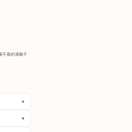
睡不着的满脑子
+
alendar、
+
家庭本来就在共
le Watch