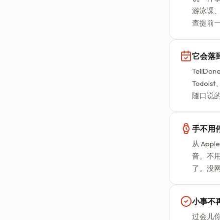
游泳课
查提前
它会落
TellDo
Todoi
随口说
手不用
从 App
音。不
了。没
小事不
过会儿你