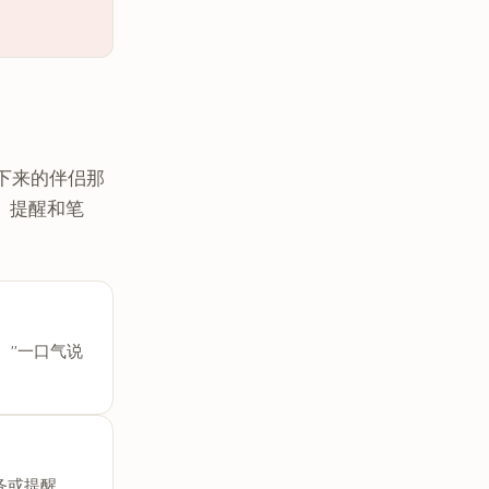
记下来的伴侣那
、提醒和笔
查。”一口气说
任务或提醒。