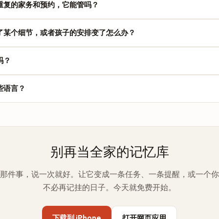
重复的家务和预约，它能管吗？
不用解锁、不用打开应用，也不必停下手里的活。一边搅锅、一边推婴儿
会重复，比如每周二、每月一号、每六个月，TellDone 就建一条重复的
了某个细节，或者孩子的安排变了怎么办？
一条任务设好几条提醒，比如看牙这件事，提前一周先提醒你一次，当天
任务或事件就能改。没有保存按钮，改动自动保留，需要时还有快捷撤销
吗？
充或改细节，只要录一段简短的跟进，TellDone 就会更新已有的条目。
能录音，拿到整理好的任务、事件和提醒，还能接上 Apple Calendar 和 
些语言？
rs。付费方案（Basic、Pro、Ultra）多了更长的录音时长、AI 报告和更
多再升级。
ne 能转录 60 多种语言，也应付得了多语言家庭，连一句话说到一半切换语言
语言，或者干脆怎么在家里说就怎么说。
别再当全家的记忆库
那件事，说一次就好。让它变成一条任务、一条提醒，或一个你
不必再记挂的日子。今天就免费开始。
下载到 iPhone
打开网页应用