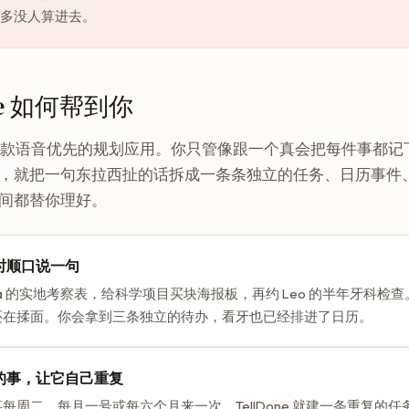
多没人算进去。
one 如何帮到你
ne 是一款语音优先的规划应用。你只管像跟一个真会把每件事都
，就把一句东拉西扯的话拆成一条条独立的任务、日历事件
间都替你理好。
时顺口说一句
aya 的实地考察表，给科学项目买块海报板，再约 Leo 的半年牙科检
还在揉面。你会拿到三条独立的待办，看牙也已经排进了日历。
的事，让它自己重复
每周二、每月一号或每六个月来一次，TellDone 就建一条重复的