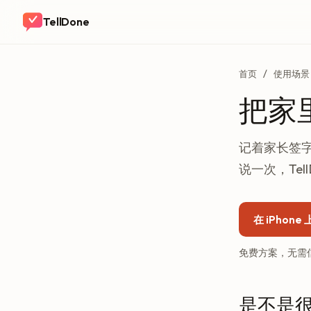
TellDone
首页
/
使用场景
把家
记着家长签
说一次，Tel
在 iPhon
免费方案，无需信用卡
是不是