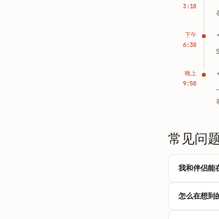
3:10
下午
6:30
晚上
9:50
常见问
我和伴侣能在
TellDon
怎么在想到
Apple Rem
享。随口说
点一下就说。你