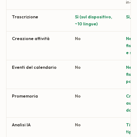
in-az
Trascrizione
Sì (sul dispositivo,
Sì, o
~10 lingue)
Creazione attività
No
Ness
fisso
e sc
Eventi del calendario
No
Ness
fisso
part
Promemoria
No
Crea
auto
dall
Analisi IA
No
Titol
tipi 