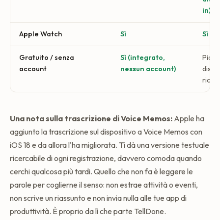
in)
Apple Watch
Sì
Sì (S
Gratuito / senza
Sì (integrato,
Piano
account
nessun account)
dispo
richi
Una nota sulla trascrizione di Voice Memos:
Apple ha
aggiunto la trascrizione sul dispositivo a Voice Memos con
iOS 18 e da allora l'ha migliorata. Ti dà una versione testuale
ricercabile di ogni registrazione, davvero comoda quando
cerchi qualcosa più tardi. Quello che non fa è leggere le
parole per coglierne il senso: non estrae attività o eventi,
non scrive un riassunto e non invia nulla alle tue app di
produttività. È proprio da lì che parte TellDone.