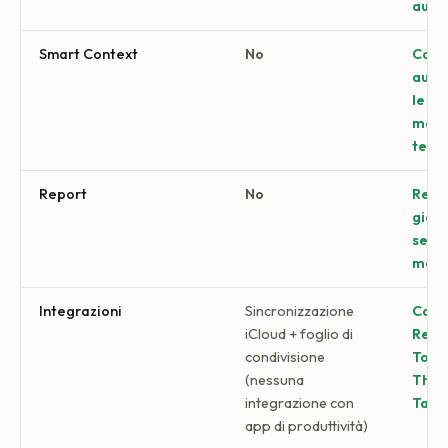
auto
Smart Context
No
Comp
auto
le at
menz
term
Report
No
Repor
giorn
setti
mensi
Integrazioni
Sincronizzazione
Cale
iCloud + foglio di
Remi
condivisione
Todoi
(nessuna
Thin
integrazione con
Tasks
app di produttività)