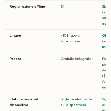
Registrazione offline
Sì
Sì, s
cras
sinc
auto
Lingue
~10 lingue di
Oltre
trascrizione
camb
metà
Prezzo
Gratuito (integrato)
Piano
pian
da $
($4,1
fattu
annua
Elaborazione sul
Sì (tutto elaborato
Sì, t
dispositivo
sul dispositivo)
dispo
dispo