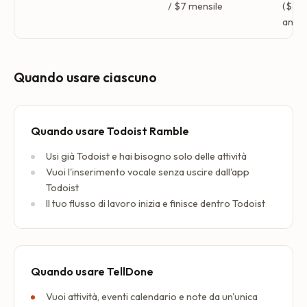
/ $7 mensile
($4,
annua
Quando usare ciascuno
Quando usare Todoist Ramble
Usi già Todoist e hai bisogno solo delle attività
Vuoi l'inserimento vocale senza uscire dall'app
Todoist
Il tuo flusso di lavoro inizia e finisce dentro Todoist
Quando usare TellDone
Vuoi attività, eventi calendario e note da un'unica