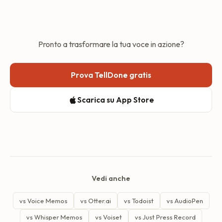
e scorciatoie Siri.
(giornalieri, settimanali, mensili, annuali), completamento
automatico con Smart Context, Auto-Achievements,
registrazioni di follow-up, oltre 60 lingue e integrazioni
che vanno oltre Todoist.
Pronto a trasformare la tua voce in azione?
Prova TellDone gratis
Scarica su App Store
Vedi anche
vs Voice Memos
vs Otter.ai
vs Todoist
vs AudioPen
vs Whisper Memos
vs Voiset
vs Just Press Record