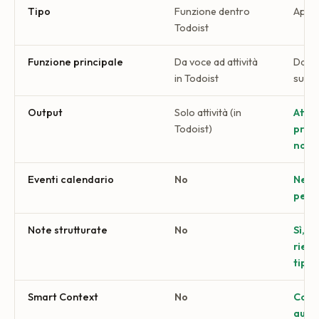
Tipo
Funzione dentro
App 
Todoist
Funzione principale
Da voce ad attività
Da vo
in Todoist
su tu
Output
Solo attività (in
Attiv
Todoist)
prom
note 
Eventi calendario
No
Nessu
per 
Note strutturate
No
Sì, co
riepi
tipol
Smart Context
No
Comp
auto