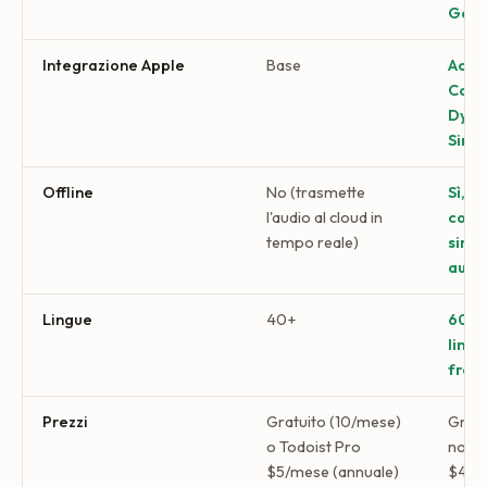
Goog
Integrazione Apple
Base
Actio
Cont
Dyna
Siri 
Offline
No (trasmette
Sì, a
l'audio al cloud in
con
tempo reale)
sinc
auto
Lingue
40+
60+ 
ling
fras
Prezzi
Gratuito (10/mese)
Gratu
o Todoist Pro
note
$5/mese (annuale)
$4,9