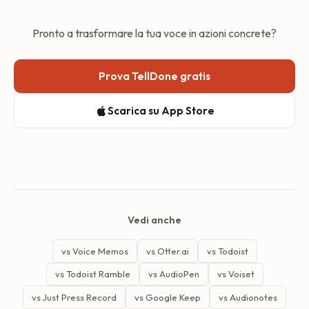
fatturazione annuale ($60/anno).
Pronto a trasformare la tua voce in azioni concrete?
Prova TellDone gratis
Scarica su App Store
Vedi anche
vs Voice Memos
vs Otter.ai
vs Todoist
vs Todoist Ramble
vs AudioPen
vs Voiset
vs Just Press Record
vs Google Keep
vs Audionotes