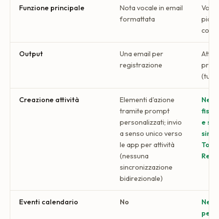
Funzione principale
Nota vocale in email
Voce 
formattata
piani
conc
Output
Una email per
Attivi
registrazione
prom
(tutt
Creazione attività
Elementi d'azione
Ness
tramite prompt
fisso
personalizzati; invio
e sc
a senso unico verso
sinc
le app per attività
Todoi
(nessuna
Remi
sincronizzazione
bidirezionale)
Eventi calendario
No
Nessu
per 