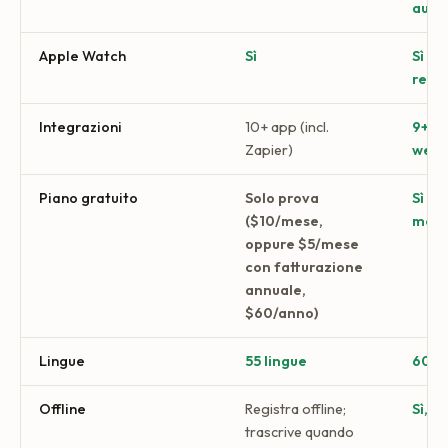
auto
Apple Watch
Sì
Sì (S
regis
Integrazioni
10+ app (incl.
9+ a
Zapier)
web
Piano gratuito
Solo prova
Sì (5
($10/mese,
mese
oppure $5/mese
con fatturazione
annuale,
$60/anno)
Lingue
55 lingue
60+ 
Offline
Registra offline;
Sì, a
trascrive quando