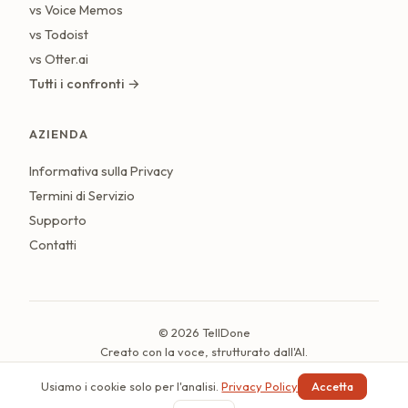
vs Voice Memos
vs Todoist
vs Otter.ai
Tutti i confronti →
AZIENDA
Informativa sulla Privacy
Termini di Servizio
Supporto
Contatti
© 2026 TellDone
Creato con la voce, strutturato dall'AI.
Ultimo aggiornamento: luglio 2026
Usiamo i cookie solo per l'analisi.
Privacy Policy
Accetta
Italiano