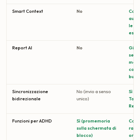
Smart Context
No
Comp
auto
le at
esist
Report AI
No
Giorn
setti
mensi
con 
burn
Sincronizzazione
No (invio a senso
Sì (C
bidirezionale
unico)
Todoi
Remi
Funzioni per ADHD
Sì (promemoria
Catt
sulla schermata di
rapi
blocco)
orga