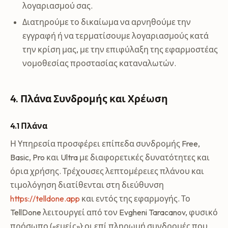
λογαριασμού σας.
Διατηρούμε το δικαίωμα να αρνηθούμε την
εγγραφή ή να τερματίσουμε λογαριασμούς κατά
την κρίση μας, με την επιφύλαξη της εφαρμοστέας
νομοθεσίας προστασίας καταναλωτών.
4. Πλάνα Συνδρομής και Χρέωση
4.1 Πλάνα
Η Υπηρεσία προσφέρει επίπεδα συνδρομής Free,
Basic, Pro και Ultra με διαφορετικές δυνατότητες και
όρια χρήσης. Τρέχουσες λεπτομέρειες πλάνου και
τιμολόγηση διατίθενται στη διεύθυνση
https://telldone.app
και εντός της εφαρμογής. Το
TellDone λειτουργεί από τον Evgheni Taracanov, φυσικό
πρόσωπο («εμείς»)· οι επί πληρωμή συνδρομές που