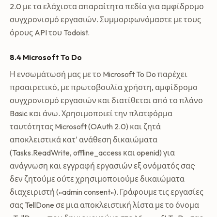
2.0 με τα ελάχιστα απαραίτητα πεδία για αμφίδρομο
συγχρονισμό εργασιών. Συμμορφωνόμαστε με τους
όρους API του Todoist.
8.4 Microsoft To Do
Η ενσωμάτωσή μας με το Microsoft To Do παρέχει
προαιρετικό, με πρωτοβουλία χρήστη, αμφίδρομο
συγχρονισμό εργασιών και διατίθεται από το πλάνο
Basic και άνω. Χρησιμοποιεί την πλατφόρμα
ταυτότητας Microsoft (OAuth 2.0) και ζητά
αποκλειστικά κατ' ανάθεση δικαιώματα
(Tasks.ReadWrite, offline_access και openid) για
ανάγνωση και εγγραφή εργασιών εξ ονόματός σας·
δεν ζητούμε ούτε χρησιμοποιούμε δικαιώματα
διαχειριστή («admin consent»). Γράφουμε τις εργασίες
σας TellDone σε μια αποκλειστική λίστα με το όνομα