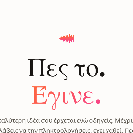
Πες το.
Έγινε.
καλύτερη ιδέα σου έρχεται ενώ οδηγείς. Μέχρι
άβεις να την πληκτρολογήσεις, έχει χαθεί. Πε