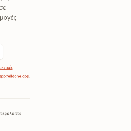
σε
ρμογές
ακτικές
app.telldone.app
.
τερόλεπτα