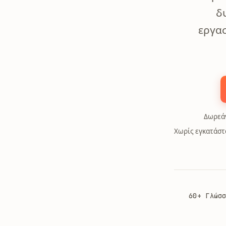
δ
εργασ
Δωρεάν
Χωρίς εγκατάστ
60+ Γλώσ