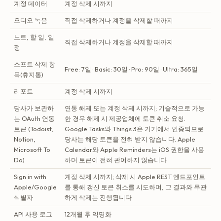
계정 데이터
계정 삭제 시까지
오디오 녹음
직접 삭제하거나 계정을 삭제할 때까지
노트, 할 일, 일
직접 삭제하거나 계정을 삭제할 때까지
정
소프트 삭제 항
Free: 7일 · Basic: 30일 · Pro: 90일 · Ultra: 365일
목(휴지통)
리포트
계정 삭제 시까지
당사가 보관하
연동 해제 또는 계정 삭제 시까지; 기술적으로 가능
는 OAuth 연동
한 경우 해제 시 제공업체에 토큰 취소 요청.
토큰 (Todoist,
Google Tasks와 Things 3은 기기에서 인증되므로
Notion,
당사는 해당 토큰을 전혀 받지 않습니다. Apple
Microsoft To
Calendar와 Apple Reminders는 iOS 권한을 사용
Do)
하며 토큰이 전혀 관여하지 않습니다
Sign in with
계정 삭제 시까지; 삭제 시 Apple REST 엔드포인트
Apple/Google
를 통해 갱신 토큰 취소를 시도하며, 그 결과와 무관
식별자
하게 삭제는 진행됩니다
API 사용 로그
12개월 후 익명화