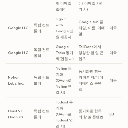
빗 이메일
(내 이메일 가리
릴레이
기 시)
Sign in
Google sub 클
독립 컨트
with
Google LLC
레임, 이름, 이메
미국
롤러
Google 신
일
원 제공자
Google
TellDone에서
독립 컨트
Google LLC
Tasks 동기
생성한 할 일 콘
미국
롤러
화(연결 시)
텐츠
Notion 동
동기화한 항목
기화
Notion
독립 컨트
의 페이지/데이
(OAuth로
미국
Labs, Inc.
롤러
터베이스 콘텐
Notion 연
츠
결 시)
Todoist 동
기화
Doist S.L.
독립 컨트
동기화한 항목
(OAuth로
EU
(Todoist)
롤러
의 할 일 콘텐츠
Todoist 연
결 시)