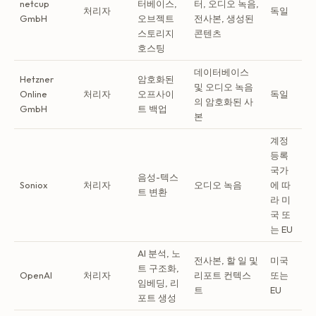
netcup
터베이스,
터, 오디오 녹음,
처리자
독일
GmbH
오브젝트
전사본, 생성된
스토리지
콘텐츠
호스팅
데이터베이스
Hetzner
암호화된
및 오디오 녹음
Online
처리자
오프사이
독일
의 암호화된 사
GmbH
트 백업
본
계정
등록
국가
음성-텍스
Soniox
처리자
오디오 녹음
에 따
트 변환
라 미
국 또
는 EU
AI 분석, 노
전사본, 할 일 및
미국
트 구조화,
OpenAI
처리자
리포트 컨텍스
또는
임베딩, 리
트
EU
포트 생성