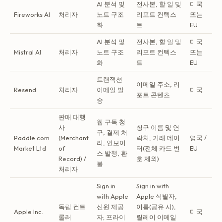
AI 분석 및
전사본, 할 일 및
미국
Fireworks AI
처리자
노트 구조
리포트 컨텍스
또는
화
트
EU
AI 분석 및
전사본, 할 일 및
미국
Mistral AI
처리자
노트 구조
리포트 컨텍스
또는
화
트
EU
트랜잭션
이메일 주소, 리
Resend
처리자
이메일 발
미국
포트 콘텐츠
송
판매 대행
웹 구독 청
사
청구 이름 및 연
구, 결제 처
Paddle.com
(Merchant
락처, 거래 데이
영국 /
리, 인보이
Market Ltd
of
터(전체 카드 번
EU
스 발행, 환
Record) /
호 제외)
불
처리자
Sign in
Sign in with
with Apple
Apple 식별자,
독립 컨트
신원 제공
이름(공유 시),
Apple Inc.
미국
롤러
자; 프라이
릴레이 이메일