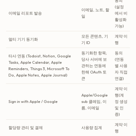
동의
(설정
이메일, 노트, 할
이메일 리포트 발송
에서 비
일
활성화
가능)
모든 콘텐츠, 기
계약 이
멀티 기기 동기화
기 ID
행
동기화한 항목;
동의
타사 연동 (Todoist, Notion, Google
당사 서버에 보
(연동
Tasks, Apple Calendar, Apple
관하는 연동에
별 사용
Reminders, Things 3, Microsoft To
한해 OAuth 토
자 직접
Do, Apple Notes, Apple Journal)
큰
연결)
계약 이
Apple/Google
행(계
Sign in with Apple / Google
sub 클레임, 이
정 생성
름, 이메일
및 인
증)
계약 이
할당량 관리 및 결제
사용량 집계
행