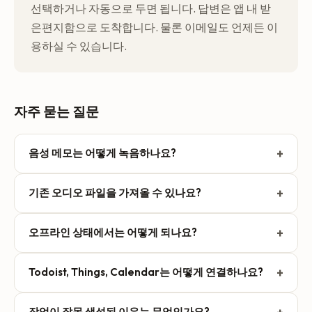
선택하거나 자동으로 두면 됩니다. 답변은 앱 내 받
은편지함으로 도착합니다. 물론 이메일도 언제든 이
용하실 수 있습니다.
자주 묻는 질문
+
음성 메모는 어떻게 녹음하나요?
앱을 열고 마이크 버튼을 탭하세요. Action Button(iPhone
+
기존 오디오 파일을 가져올 수 있나요?
15 Pro+), 제어 센터(iOS 18+), Dynamic Island, 잠금 화면에
서도 원탭으로 녹음을 시작할 수 있습니다. 자연스럽게 말하
iPhone에서는 Voice Memos, Files, Mail, Messages에서 오
세요. 작업, 일정, 아이디어를 한 녹음에 모두 담아도 됩니다.
+
오프라인 상태에서는 어떻게 되나요?
디오 파일(최대 100 MB)을 TellDone으로 공유하면 됩니다.
웹에서는 app.telldone.app에서 파일을 하나 올리세요. 어느
인터넷 없이도 녹음할 수 있습니다. 오디오는 기기에 저장되
쪽이든 메모, 할 일, 일정으로 정리되어 돌아옵니다. 녹음 한
+
Todoist, Things, Calendar는 어떻게 연결하나요?
고 업로드 대기열에 추가됩니다. 다시 연결되면 자동으로 동
건의 길이 제한은 요금제에 따라 다릅니다. Free 5분, Basic
기화되고 처리됩니다. 연결 상태가 나빠도 녹음이 사라지지
설정 > 연동으로 이동하세요. Todoist와 Notion은 원탭 보안
10분, Pro 60분, Ultra 90분입니다.
않습니다.
작업이 잘못 생성된 이유는 무엇인가요?