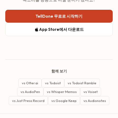
TellDone 무료로 시작하기
App Store에서 다운로드
함께 보기
vs Otter.ai
vs Todoist
vs Todoist Ramble
vs AudioPen
vs Whisper Memos
vs Voiset
vs Just Press Record
vs Google Keep
vs Audionotes