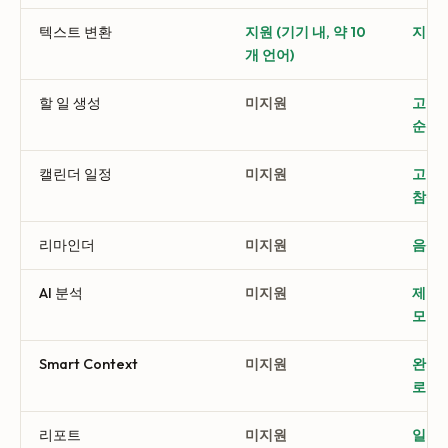
텍스트 변환
지원 (기기 내, 약 10
지원,
개 언어)
할 일 생성
미지원
고정 
순위·
캘린더 일정
미지원
고정 
참석
리마인더
미지원
음성에
AI 분석
미지원
제목·
모 유
Smart Context
미지원
완료 
로 할
리포트
미지원
일간·