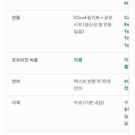
AI 
연동
iCloud 동기화 + 공유
Cale
시트 (생산성 앱 연동
Remi
없음)
Todoi
Thin
Task
오프라인 녹음
지원
지원,
함 충
언어
텍스트 변환 약 10개
60개
언어
언어 
가격
무료 (기본 내장)
무료 
$4.
월 $4
플랜