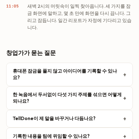
새벽 2시의 머릿속이 일찍 찾아옵니다. 세 가지를 잠
11:05
금 화면에 말하고, 몇 초 만에 화면을 다시 끕니다. 그
리고 잠듭니다. 일간 리포트가 자정에 기다리고 있습
니다.
창업가가 묻는 질문
휴대폰 잠금을 풀지 않고 아이디어를 기록할 수 있나
+
요?
네. Action Button(iPhone 15 Pro 이상), 제어 센터, Dynamic
한 녹음에서 두서없이 다섯 가지 주제를 섞으면 어떻게
Island, 잠금 화면에서 녹음을 시작할 수 있습니다. 휴대폰을
+
되나요?
아예 꺼내지 않고 Apple Watch(Series 6 이상)에서 녹음할
수도 있습니다. 말하고 화면을 잠그면, 다음에 들여다볼 때 구
창업가에게는 그게 보통입니다. 투자자 후속 연락, 채용 결정,
+
TellDone이 제 말을 바꾸거나 다듬나요?
조화된 메모와 할 일, 일정이 기다리고 있습니다.
제품 버그를 한 번에 말하세요. TellDone이 그 녹음을 알맞은
할 일, 일정, 알림, 메모로 나눕니다. 말하면서 정리할 필요가
아니요. 변환본은 읽기 전용이며 내가 한 말 그대로를 유지합
없습니다.
+
기록한 내용을 팀에 위임할 수 있나요?
니다. AI는 그것을 읽어 할 일과 일정을 만들지만, 원본을 다