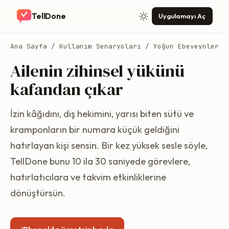
TellDone
Uygulamayı Aç
Ana Sayfa
/
Kullanım Senaryoları
/ Yoğun Ebeveynler
Ailenin zihinsel yükünü
kafandan çıkar
İzin kâğıdını, diş hekimini, yarısı biten sütü ve
kramponların bir numara küçük geldiğini
hatırlayan kişi sensin. Bir kez yüksek sesle söyle,
TellDone bunu 10 ila 30 saniyede görevlere,
hatırlatıcılara ve takvim etkinliklerine
dönüştürsün.