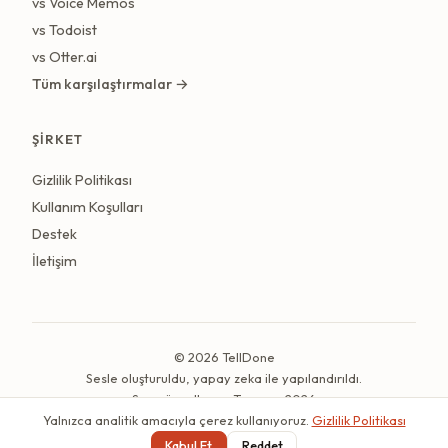
vs Voice Memos
vs Todoist
vs Otter.ai
Tüm karşılaştırmalar →
ŞIRKET
Gizlilik Politikası
Kullanım Koşulları
Destek
İletişim
© 2026 TellDone
Sesle oluşturuldu, yapay zeka ile yapılandırıldı.
Son güncelleme: Temmuz 2026
Yalnızca analitik amacıyla çerez kullanıyoruz.
Gizlilik Politikası
Türkçe
Kabul Et
Reddet