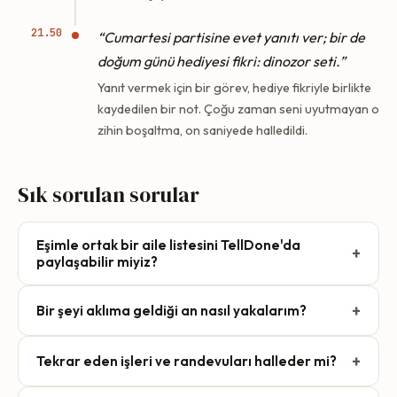
21.50
“Cumartesi partisine evet yanıtı ver; bir de
doğum günü hediyesi fikri: dinozor seti.”
Yanıt vermek için bir görev, hediye fikriyle birlikte
kaydedilen bir not. Çoğu zaman seni uyutmayan o
zihin boşaltma, on saniyede halledildi.
Sık sorulan sorular
Eşimle ortak bir aile listesini TellDone'da
+
paylaşabilir miyiz?
TellDone kişisel bir hesaptır, ortak bir aile gelen kutusu
+
Bir şeyi aklıma geldiği an nasıl yakalarım?
değil. Ama yakaladığın şeyleri, çoğu ailenin zaten
paylaştığı Apple Calendar, Apple Reminders, Google
Bir kez dokun ve konuş. Kaydı; Kilit Ekranı, Kontrol
Tasks, Todoist, Notion ve Things 3'e gönderir. Bir futbol
+
Tekrar eden işleri ve randevuları halleder mi?
Merkezi, iPhone 15 Pro ve üzerinde Eylem Düğmesi ya da
maçını yüksek sesle söyle, eşinin zaten gördüğü takvime
Apple Watch'un üzerinden başlatabilirsin. Kilidi açmana,
Evet. Bir şeyin tekrar ettiğini söyle — her Salı, ayın ilki, her