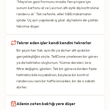
“Maya'nın gezi formunu imzala, fen projesi için
sunum kartonu al ve Leo'nun altı aylık diş kontrolüne
randevu al.” Tek nefeste, eller hâlâ makarnanın
içinde. Üç ayrı yapılacak iş çıkar, diş hekimi de çoktan
takvime düşer.
Tekrar eden işler kendi kendini tekrarlar
Bir şeyin her Salı, ayın ilki ya da her altı ayda bir
gerçekleştiğini söyle, TellDone yinelenen bir görev
ya da hatırlatıcı oluştursun. Yüzme dersleri, kira,
filtre değişimi, gösteri. Tek bir göreve birden fazla
hatırlatıcı bile koyabilirsin; böylece bir kontrol
randevusu seni bir hafta önceden, bir de o sabah
dürter.
Ailenin zaten baktığı yere düşer