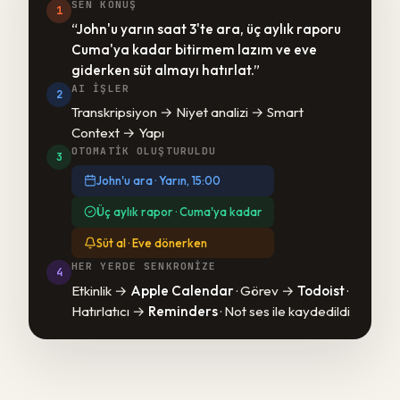
SEN KONUŞ
1
“John'u yarın saat 3'te ara, üç aylık raporu
Cuma'ya kadar bitirmem lazım ve eve
giderken süt almayı hatırlat.”
AI IŞLER
2
Transkripsiyon → Niyet analizi → Smart
Context → Yapı
OTOMATIK OLUŞTURULDU
3
John'u ara · Yarın, 15:00
Üç aylık rapor · Cuma'ya kadar
Süt al · Eve dönerken
HER YERDE SENKRONIZE
4
Etkinlik →
Apple Calendar
· Görev →
Todoist
·
Hatırlatıcı →
Reminders
· Not ses ile kaydedildi