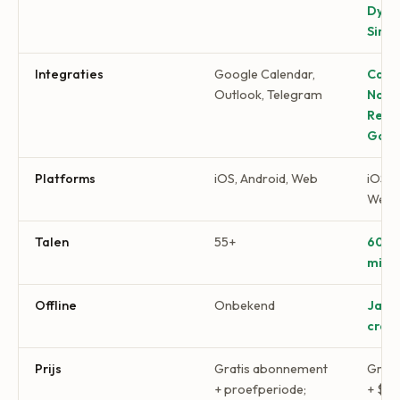
Dyna
Siri
Integraties
Google Calendar,
Calen
Outlook, Telegram
Notio
Remi
Goog
Platforms
iOS, Android, Web
iOS, 
Web
Talen
55+
60+ 
midde
Offline
Onbekend
Ja,
cras
Prijs
Gratis abonnement
Grat
+ proefperiode;
+ $4,