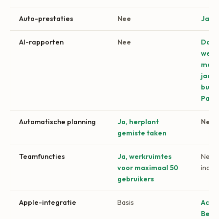
Auto-prestaties
Nee
Ja
AI-rapporten
Nee
Dagel
wekel
maan
jaarl
burn
Pare
Automatische planning
Ja, herplant
Nee
gemiste taken
Teamfuncties
Ja, werkruimtes
Nee (
voor maximaal 50
indiv
gebruikers
Apple-integratie
Basis
Acti
Bedi