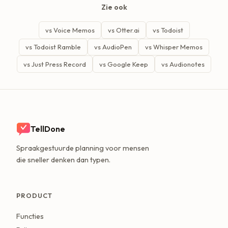
Zie ook
vs Voice Memos
vs Otter.ai
vs Todoist
vs Todoist Ramble
vs AudioPen
vs Whisper Memos
vs Just Press Record
vs Google Keep
vs Audionotes
TellDone
Spraakgestuurde planning voor mensen
die sneller denken dan typen.
PRODUCT
Functies