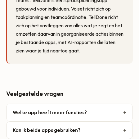
teams. TellDone is een spraakplanningsapp
gebouwd voor individuen. Voiset richt zich op
taakplanning en teamcoördinatie. TellDone richt
zich op het vastleggen van alles wat je zegt en het
omzetten daarvan in georganiseerde acties binnen
je bestaande apps, met AI-rapporten die laten
zien waar je tijd naartoe gaat.
Veelgestelde vragen
+
Welke app heeft meer functies?
Verschillende functies voor verschillende behoeften.
+
Kan ik beide apps gebruiken?
Voiset heeft automatische planning en