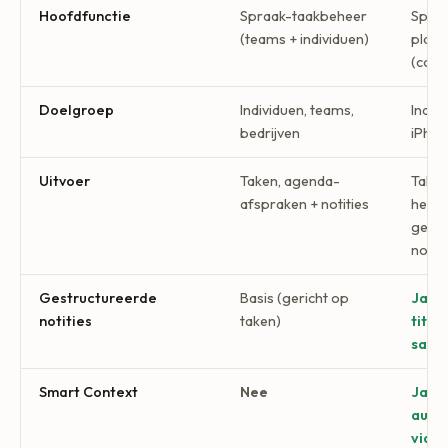
Hoofdfunctie
Spraak-taakbeheer
Spraa
(teams + individuen)
plann
(con
Doelgroep
Individuen, teams,
Indiv
bedrijven
iPhon
Uitvoer
Taken, agenda-
Taken
afspraken + notities
herin
gestr
notit
Gestructureerde
Basis (gericht op
Ja, 7
notities
taken)
titel
same
Smart Context
Nee
Ja, v
auto
via s