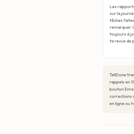
Les rapports
sur la journé
tâches faites
remarquer. U
toujours à jo
ta revue de p
TellDone tra
rappels en 1
bouton Enregi
corrections 
en ligne ou h