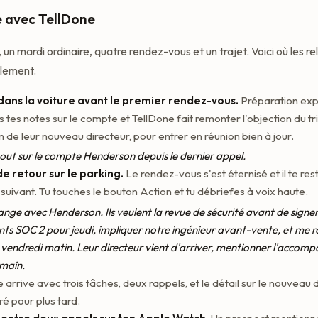
e avec TellDone
un mardi ordinaire, quatre rendez-vous et un trajet. Voici où les r
llement.
 dans la voiture avant le premier rendez-vous.
Préparation exp
 tes notes sur le compte et TellDone fait remonter l'objection du t
m de leur nouveau directeur, pour entrer en réunion bien à jour.
tout sur le compte Henderson depuis le dernier appel.
de retour sur le parking.
Le rendez-vous s'est éternisé et il te res
 suivant. Tu touches le bouton Action et tu débriefes à voix haute.
nge avec Henderson. Ils veulent la revue de sécurité avant de signer
s SOC 2 pour jeudi, impliquer notre ingénieur avant-vente, et me r
 vendredi matin. Leur directeur vient d'arriver, mentionner l'accom
 main.
 arrive avec trois tâches, deux rappels, et le détail sur le nouveau 
ré pour plus tard.