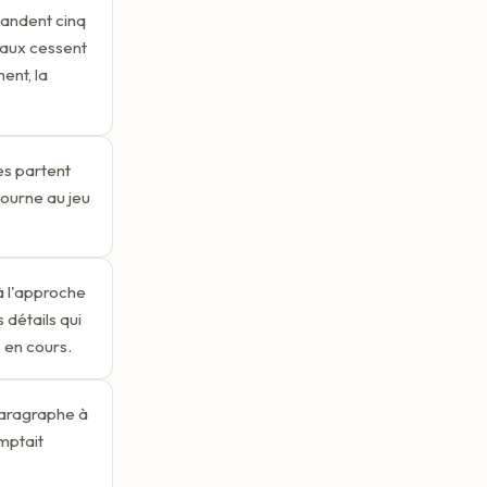
mandent cinq
iaux cessent
ent, la
s partent
tourne au jeu
à l'approche
 détails qui
 en cours.
paragraphe à
omptait