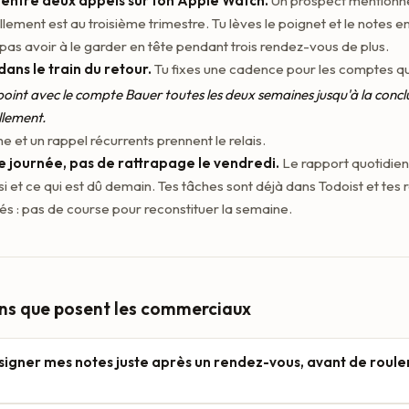
, entre deux appels sur ton Apple Watch.
Un prospect mentionn
lement est au troisième trimestre. Tu lèves le poignet et le notes e
pas avoir à le garder en tête pendant trois rendez-vous de plus.
 dans le train du retour.
Tu fixes une cadence pour les comptes que
 point avec le compte Bauer toutes les deux semaines jusqu'à la concl
llement.
e et un rappel récurrents prennent le relais.
de journée, pas de rattrapage le vendredi.
Le rapport quotidie
isi et ce qui est dû demain. Tes tâches sont déjà dans Todoist et tes 
és : pas de course pour reconstituer la semaine.
ons que posent les commerciaux
signer mes notes juste après un rendez-vous, avant de rouler