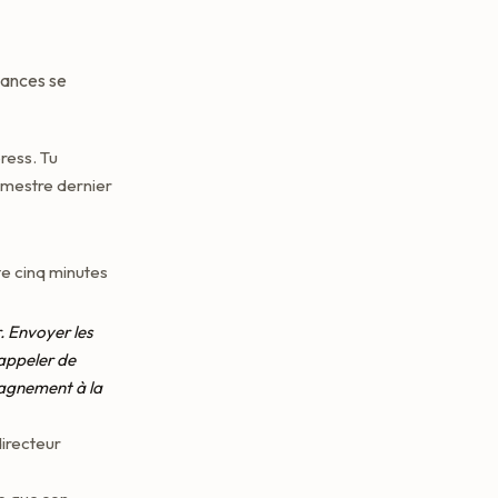
elances se
ress. Tu
rimestre dernier
te cinq minutes
. Envoyer les
appeler de
pagnement à la
directeur