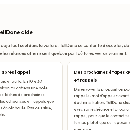
llDone aide
 déjà tout seul dans la voiture. TellDone se contente d'écouter, de 
e les relances atterrissent quelque part où tu les verras vraiment.
 après l'appel
Des prochaines étapes a
et rappels
ois et parle. En 10 à 30
iron, tu obtiens une note
Dis envoyer la proposition pou
 des tâches de prochaines
rappelle-moi d'appeler avant l
les échéances et rappels que
d'administration. TellDone clas
 à voix haute. Pas de saisie,
avec son échéance et progra
le.
rappel, pour que le contact se
temps plutôt que de reposer s
mémoire.