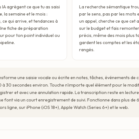
 IA agrègent ce que tu as saisi
La recherche sémantique trou
e, la semaine et le mois :
par le sens, pas par les mots 
, ce qui arrive, et tendances à
un appel, cherche ce que cet a
ne fiche de préparation
sur le budget et fais remont
ur pour ton point individuel ou
précis, même des mois plus ta
ipeline.
gardent les comptes et les ét
rangés.
nsforme une saisie vocale ou écrite en notes, tâches, événements de c
0 à 30 secondes environ. Touche n'importe quel élément pour le modif
strer et avec une annulation rapide. La transcription reste en lecture 
se font via un court enregistrement de suivi. Fonctionne dans plus de 
ors ligne, sur iPhone (iOS 18+), Apple Watch (Series 6+) et le web.