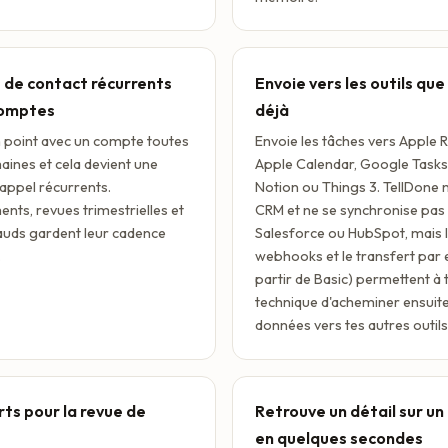
 de contact récurrents
Envoie vers les outils que 
comptes
déjà
point avec un compte toutes
Envoie les tâches vers Apple 
aines et cela devient une
Apple Calendar, Google Tasks,
rappel récurrents.
Notion ou Things 3. TellDone n
nts, revues trimestrielles et
CRM et ne se synchronise pas
uds gardent leur cadence
Salesforce ou HubSpot, mais 
.
webhooks et le transfert par 
partir de Basic) permettent à
technique d'acheminer ensuite
données vers tes autres outils
ts pour la revue de
Retrouve un détail sur un
en quelques secondes