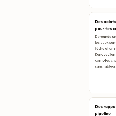
Des points
pour tes 
Demande un 
les deux sem
tâche et un 
Renouvelleme
comptes cha
sans tableur
Des rappor
pipeline