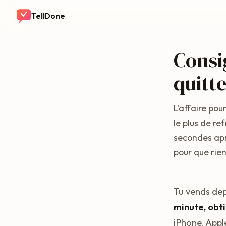
TellDone
Consi
quitt
L'affaire pou
le plus de re
secondes apr
pour que rien
Tu vends dep
minute, obti
iPhone, Appl