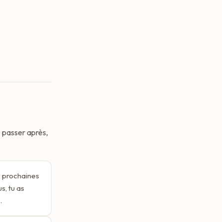
e passer après,
s prochaines
s, tu as
.