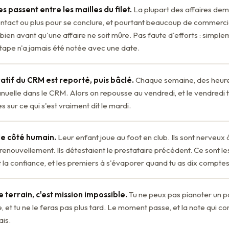
s passent entre les mailles du filet.
La plupart des affaires de
ontact ou plus pour se conclure, et pourtant beaucoup de commerc
bien avant qu'une affaire ne soit mûre. Pas faute d'efforts : simplem
tape n'a jamais été notée avec une date.
atif du CRM est reporté, puis bâclé.
Chaque semaine, des heure
nuelle dans le CRM. Alors on repousse au vendredi, et le vendredi 
s sur ce qui s'est vraiment dit le mardi.
le côté humain.
Leur enfant joue au foot en club. Ils sont nerveux 
renouvellement. Ils détestaient le prestataire précédent. Ce sont les
 la confiance, et les premiers à s'évaporer quand tu as dix comptes
e terrain, c'est mission impossible.
Tu ne peux pas pianoter un 
, et tu ne le feras pas plus tard. Le moment passe, et la note qui c
ais.