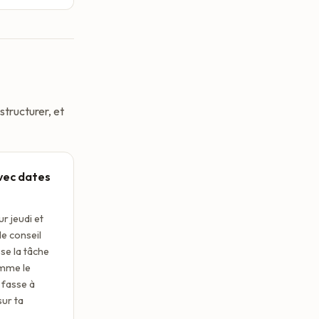
structurer, et
vec dates
r jeudi et
e conseil
se la tâche
mme le
 fasse à
ur ta