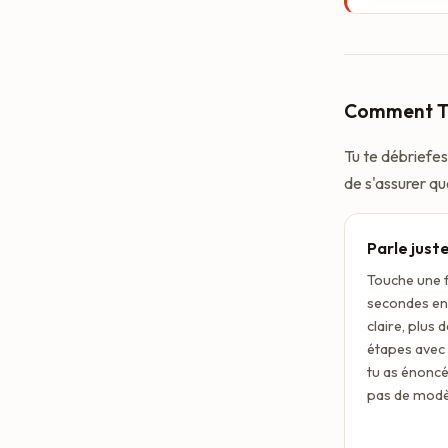
Comment Te
Tu te débriefes
de s'assurer qu
Parle juste
Touche une f
secondes env
claire, plus
étapes avec 
tu as énoncés
pas de modè