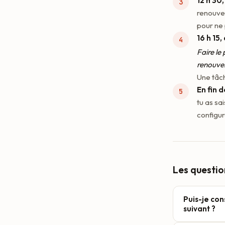
12 h 30
renouvel
pour ne 
16 h 15,
Faire le
renouve
Une tâch
En fin 
tu as sa
configur
Les questi
Puis-je con
suivant ?