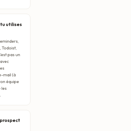
tu utilises
Reminders,
 Todoist,
'est pas un
 avec
les
e-mail (à
 ton équipe
 les
.
 prospect