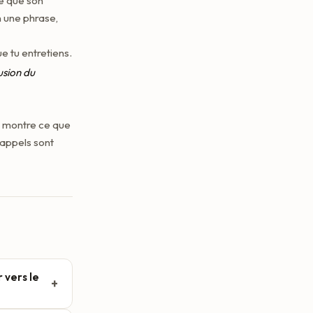
e que son
n une phrase,
 tu entretiens.
usion du
n montre ce que
rappels sont
 vers le
+