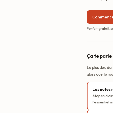
Commencer
Forfait gratuit, 
Ça te parle 
Le plus dur, da
alors que tu ro
Les notes n
étapes clai
l'essentiel m