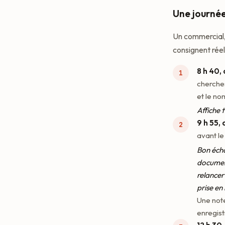
Une journé
Un commercial, 
consignent rée
8 h 40,
cherches
et le no
Affiche 
9 h 55, 
avant le
Bon écha
document
relancer
prise en
Une note
enregist