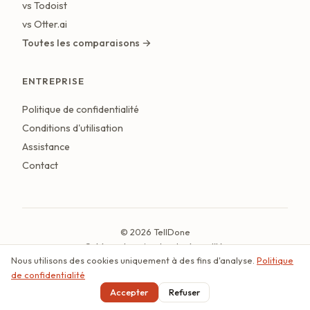
vs Todoist
vs Otter.ai
Toutes les comparaisons →
ENTREPRISE
Politique de confidentialité
Conditions d'utilisation
Assistance
Contact
© 2026 TellDone
Créé par la voix, structuré par l'IA.
Nous utilisons des cookies uniquement à des fins d'analyse.
Politique
Dernière mise à jour : juillet 2026
de confidentialité
Français
Accepter
Refuser