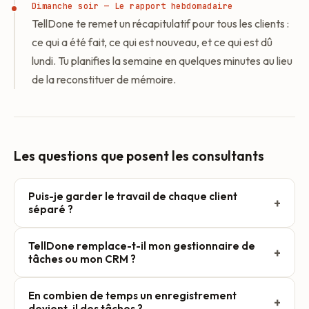
Dimanche soir — Le rapport hebdomadaire
TellDone te remet un récapitulatif pour tous les clients :
ce qui a été fait, ce qui est nouveau, et ce qui est dû
lundi. Tu planifies la semaine en quelques minutes au lieu
de la reconstituer de mémoire.
Les questions que posent les consultants
Puis-je garder le travail de chaque client
+
séparé ?
Oui. Dis le nom du client pendant l'enregistrement, ou
TellDone remplace-t-il mon gestionnaire de
+
ajoute un tag, et TellDone classe les tâches, événements
tâches ou mon CRM ?
et notes sous ce client. La recherche sémantique te
permet de retrouver plus tard tout ce qui concerne un
Non. TellDone est la couche de capture en amont des
En combien de temps un enregistrement
+
compte, même si tu ne te souviens pas des mots exacts
outils que tu utilises déjà. Les actions issues d'un appel
devient-il des tâches ?