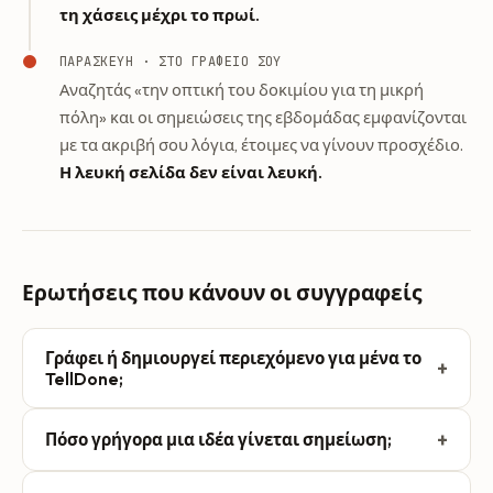
τη χάσεις μέχρι το πρωί.
ΠΑΡΑΣΚΕΥΉ · ΣΤΟ ΓΡΑΦΕΊΟ ΣΟΥ
Αναζητάς «την οπτική του δοκιμίου για τη μικρή
πόλη» και οι σημειώσεις της εβδομάδας εμφανίζονται
με τα ακριβή σου λόγια, έτοιμες να γίνουν προσχέδιο.
Η λευκή σελίδα δεν είναι λευκή.
Ερωτήσεις που κάνουν οι συγγραφείς
Γράφει ή δημιουργεί περιεχόμενο για μένα το
+
TellDone;
Όχι. Το TellDone καταγράφει και οργανώνει αυτό που
+
Πόσο γρήγορα μια ιδέα γίνεται σημείωση;
λες. Μετατρέπει μια προφορική ιδέα σε μια δομημένη
σημείωση συν όποιες εργασίες, γεγονότα ή
Μίλα, και παίρνεις πίσω μια δομημένη σημείωση σε