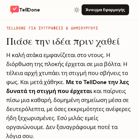
TellDone
Άνοιγμα Εφαρμογής
TELLDONE ΓΙΑ ΣΥΓΓΡΑΦΕΊΣ & ΔΗΜΙΟΥΡΓΟΎΣ
Πιάσε την ιδέα πριν χαθεί
Η καλή ατάκα εμφανίζεται στο ντους. Η
διόρθωση της πλοκής έρχεται σε μια βόλτα. Η
τέλεια αρχή χτυπάει τη στιγμή που σβήνεις το
φως. Και μετά χάθηκε.
Με το TellDone την λες
δυνατά τη στιγμή που έρχεται
και παίρνεις
πίσω μια καθαρή, δομημένη σημείωση μέσα σε
δευτερόλεπτα, με όσες εκκρεμότητες ανέφερες
ήδη ξεχωρισμένες. Εσύ μιλάς· εμείς
οργανώνουμε. Δεν ξαναγράφουμε ποτέ τα
λόγια σου.