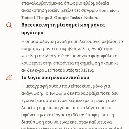
επαναλαμβανόμενες, όπως μια εβδομαδιαία
ανασκόπηση ιδεών. Στείλε τες σε Apple Reminders,
Todoist, Things 3, Google Tasks ή Notion.
Βρες εκείνη τη μία σημείωση μήνες
αργότερα
Η σημασιολογική αναζήτηση λειτουργεί με βάση το
νόημα, όχι μόνο τις ακριβείς λέξεις. Αναζήτησε
«εκείνη την ιδέα για έναν μοναχικό φαροφύλακα»
και φέρνει στην επιφάνεια τη σημείωση ακόμη κι
αν δεν έγραψες ποτέ αυτές τις λέξεις.
Τα λόγια σου μένουν δικά σου
Η μεταγραφή αυτού που είπες είναι μόνο για
ανάγνωση. Το TellDone δεν παραφράζει ποτέ, δεν
«γυαλίζει» ούτε επινοεί κείμενο με τη φωνή σου.
Δομεί τη σημείωση γύρω από τα λόγια σου και
αφήνει την ακατέργαστη ιδέα ανέπαφη, ώστε η
διατύπωσή σου να είναι εκεί όταν καθίσεις να