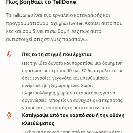
Πώς βοηθάει το TellDone
Το TellDone είναι ένα εργαλείο καταγραφής και
προγραμματισμού, όχι ghostwriter. Ακούει αυτό που
λες και σου δίνει πίσω δομή. Δες πώς αυτό
αντιστοιχεί στις στιγμές παραπάνω.
Πες το τη στιγμή που έρχεται
Πες την ιδέα δυνατά και πάρε πίσω μια δομημένη
σημείωση σε περίπου 10 έως 30 δευτερόλεπτα, με
όσες εργασίες, γεγονότα και υπενθυμίσεις
ανέφερες ήδη ξεχωρισμένες. Χωρίς
πληκτρολόγηση, χωρίς να σταματήσεις για να
οργανώσεις. Μπορείς να συνεχίσεις να περπατάς,
να γράφεις, να κρατάς τα μάτια σου κλειστά.
Κατέγραψε από τον καρπό σου ή την οθόνη
κλειδώματος
Ξεκίνα μια ηχογράφηση από το Apple Watch όταν