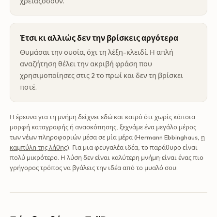
χρειαζόσουν.
Έτσι κι αλλιώς δεν την βρίσκεις αργότερα
Θυμάσαι την ουσία, όχι τη λέξη-κλειδί. Η απλή
αναζήτηση θέλει την ακριβή φράση που
χρησιμοποίησες στις 2 το πρωί και δεν τη βρίσκει
ποτέ.
Η έρευνα για τη μνήμη δείχνει εδώ και καιρό ότι χωρίς κάποια
μορφή καταγραφής ή ανασκόπησης, ξεχνάμε ένα μεγάλο μέρος
των νέων πληροφοριών μέσα σε μία μέρα (Hermann Ebbinghaus,
η
καμπύλη της λήθης
). Για μια φευγαλέα ιδέα, το παράθυρο είναι
πολύ μικρότερο. Η λύση δεν είναι καλύτερη μνήμη· είναι ένας πιο
γρήγορος τρόπος να βγάλεις την ιδέα από το μυαλό σου.