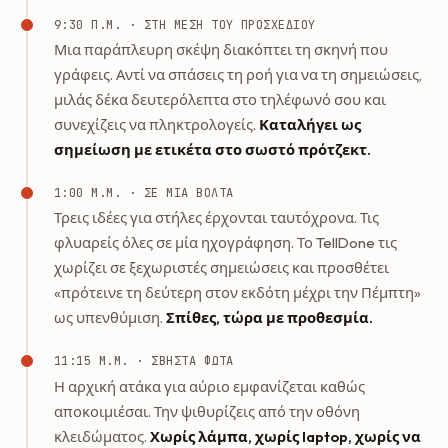
9:30 Π.Μ. · ΣΤΗ ΜΈΣΗ ΤΟΥ ΠΡΟΣΧΕΔΊΟΥ
Μια παράπλευρη σκέψη διακόπτει τη σκηνή που
γράφεις. Αντί να σπάσεις τη ροή για να τη σημειώσεις,
μιλάς δέκα δευτερόλεπτα στο τηλέφωνό σου και
συνεχίζεις να πληκτρολογείς.
Καταλήγει ως
σημείωση με ετικέτα στο σωστό πρότζεκτ.
1:00 Μ.Μ. · ΣΕ ΜΙΑ ΒΌΛΤΑ
Τρεις ιδέες για στήλες έρχονται ταυτόχρονα. Τις
φλυαρείς όλες σε μία ηχογράφηση. Το TellDone τις
χωρίζει σε ξεχωριστές σημειώσεις και προσθέτει
«πρότεινε τη δεύτερη στον εκδότη μέχρι την Πέμπτη»
ως υπενθύμιση.
Σπίθες, τώρα με προθεσμία.
11:15 Μ.Μ. · ΣΒΗΣΤΆ ΦΏΤΑ
Η αρχική ατάκα για αύριο εμφανίζεται καθώς
αποκοιμιέσαι. Την ψιθυρίζεις από την οθόνη
κλειδώματος.
Χωρίς λάμπα, χωρίς laptop, χωρίς να