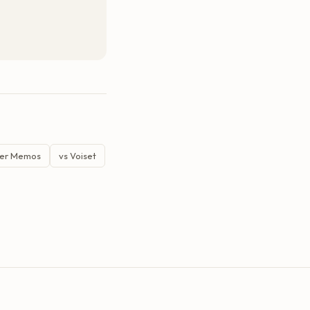
per Memos
vs Voiset