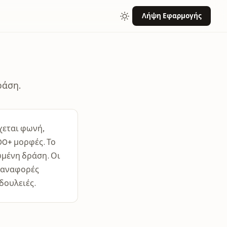
Λήψη Εφαρμογής
ράση.
χεται φωνή,
100+ μορφές. Το
ωμένη δράση. Οι
ι αναφορές
δουλειές.