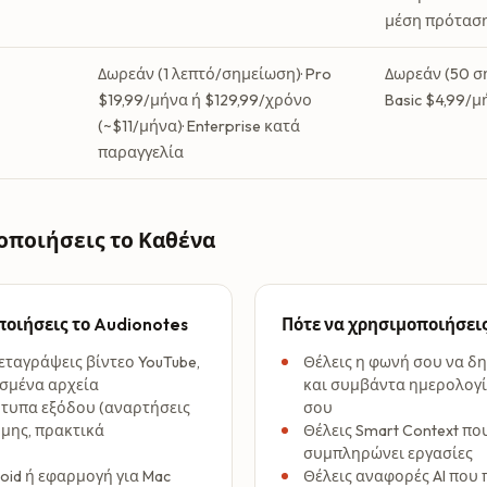
μέση πρότασ
Δωρεάν (1 λεπτό/σημείωση)· Pro
Δωρεάν (50 σ
$19,99/μήνα ή $129,99/χρόνο
Basic $4,99/μ
(~$11/μήνα)· Enterprise κατά
παραγγελία
οποιήσεις το Καθένα
ποιήσεις το Audionotes
Πότε να χρησιμοποιήσεις
εταγράψεις βίντεο YouTube,
Θέλεις η φωνή σου να δη
ασμένα αρχεία
και συμβάντα ημερολογί
ότυπα εξόδου (αναρτήσεις
σου
ήμης, πρακτικά
Θέλεις Smart Context π
συμπληρώνει εργασίες
oid ή εφαρμογή για Mac
Θέλεις αναφορές AI πο