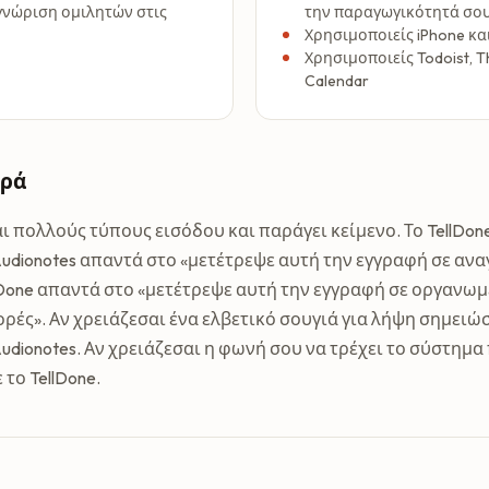
γνώριση ομιλητών στις
την παραγωγικότητά σο
Χρησιμοποιείς iPhone κα
Χρησιμοποιείς Todoist, Th
Calendar
ορά
αι πολλούς τύπους εισόδου και παράγει κείμενο. Το TellDon
Audionotes απαντά στο «μετέτρεψε αυτή την εγγραφή σε αν
lDone απαντά στο «μετέτρεψε αυτή την εγγραφή σε οργανωμ
ρές». Αν χρειάζεσαι ένα ελβετικό σουγιά για λήψη σημειώ
udionotes. Αν χρειάζεσαι η φωνή σου να τρέχει το σύστημ
το TellDone.