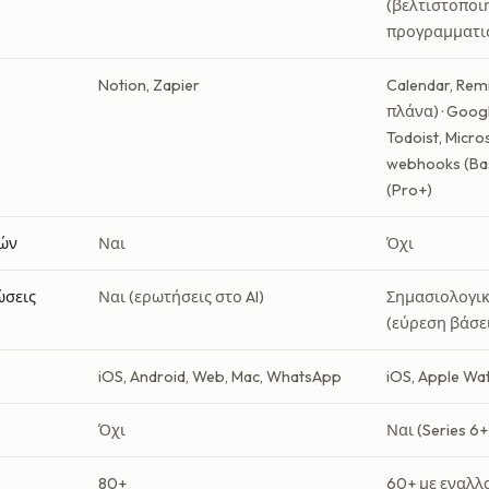
(βελτιστοποι
προγραμματι
Notion, Zapier
Calendar, Rem
πλάνα) · Googl
Todoist, Micro
webhooks (Basi
(Pro+)
ών
Ναι
Όχι
ώσεις
Ναι (ερωτήσεις στο AI)
Σημασιολογι
(εύρεση βάσε
iOS, Android, Web, Mac, WhatsApp
iOS, Apple Wa
Όχι
Ναι (Series 6+
80+
60+ με εναλλ