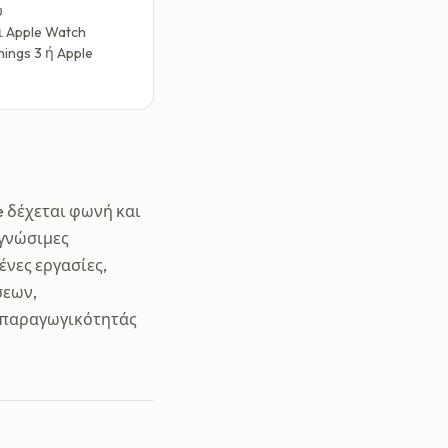
υ
ι Apple Watch
ings 3 ή Apple
e δέχεται φωνή και
αγνώσιμες
ένες εργασίες,
σεων,
α παραγωγικότητάς