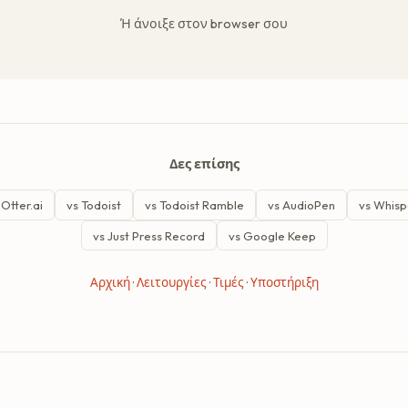
Ή άνοιξε στον browser σου
Δες επίσης
 Otter.ai
vs Todoist
vs Todoist Ramble
vs AudioPen
vs Whis
vs Just Press Record
vs Google Keep
Αρχική
·
Λειτουργίες
·
Τιμές
·
Υποστήριξη