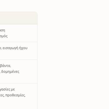
άση
σμός
ο, εισαγωγή ήχου
μβάντα,
, δομημένες
γασίες με
ες, προθεσμίες,