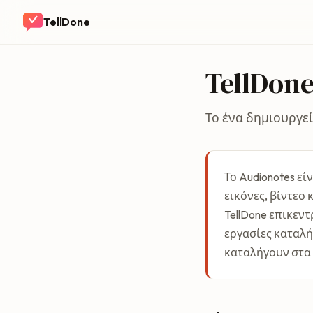
TellDone
TellDone
Το ένα δημιουργε
Το Audionotes ε
εικόνες, βίντεο 
TellDone επικεν
εργασίες καταλή
καταλήγουν στα 