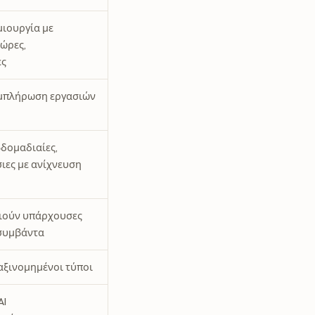
ιουργία με
 ώρες,
ες
μπλήρωση εργασιών
βδομαδιαίες,
σιες με ανίχνευση
ιούν υπάρχουσες
 συμβάντα
αξινομημένοι τύποι
AI