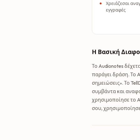
Χρειάζεσαι ανα
εγγραφές
Η Βασική Διαφ
Το Audionotes δέχετ
παράγει δράση. Το 
σημειώσεις». Το Tel
συμβάντα και αναφο
χρησιμοποίησε το A
σου, χρησιμοποίησε 