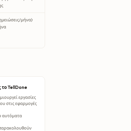
ης
ημειώσεις/μήνα)·
ήνα
 το TellDone
μιουργεί εργασίες
ου στις εφαρμογές
ου αυτόματα
υ παρακολουθούν