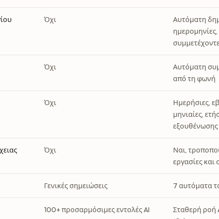
ίου
Όχι
Αυτόματη δημ
ημερομηνίες,
συμμετέχοντ
Όχι
Αυτόματη συ
από τη φωνή
Όχι
Ημερήσιες, ε
μηνιαίες, ετή
εξουθένωσης
χειας
Όχι
Ναι, τροποπο
εργασίες και
Γενικές σημειώσεις
7 αυτόματα τ
100+ προσαρμόσιμες εντολές AI
Σταθερή ροή 