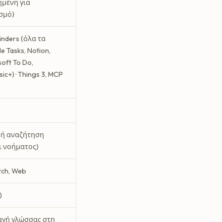
ημένη για
σμό)
inders (όλα τα
e Tasks, Notion,
soft To Do,
c+) · Things 3, MCP
κή αναζήτηση
ι νοήματος)
tch, Web
)
αγή γλώσσας στη