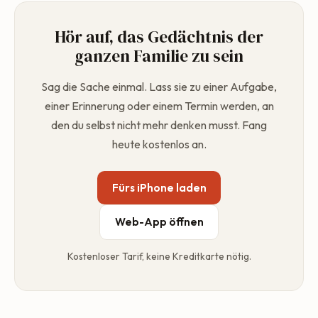
Pro, Ultra) bieten längere Aufnahmen, KI-Berichte und
Sprachwechsel mitten im Satz. Stell deine bevorzugte
vorhandenen Einträge.
mehr Integrationen. Fang kostenlos an und upgrade nur,
Sprache in den Einstellungen ein, oder sprich einfach so,
Hör auf, das Gedächtnis der
wenn du mehr brauchst.
wie ihr zu Hause sprecht.
ganzen Familie zu sein
Sag die Sache einmal. Lass sie zu einer Aufgabe,
einer Erinnerung oder einem Termin werden, an
den du selbst nicht mehr denken musst. Fang
heute kostenlos an.
Fürs iPhone laden
Web-App öffnen
Kostenloser Tarif, keine Kreditkarte nötig.