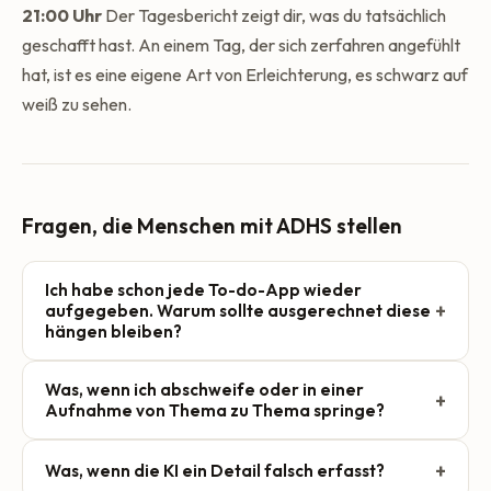
21:00 Uhr
Der Tagesbericht zeigt dir, was du tatsächlich
geschafft hast. An einem Tag, der sich zerfahren angefühlt
hat, ist es eine eigene Art von Erleichterung, es schwarz auf
weiß zu sehen.
Fragen, die Menschen mit ADHS stellen
Ich habe schon jede To-do-App wieder
+
aufgegeben. Warum sollte ausgerechnet diese
hängen bleiben?
Die meisten Apps verlangen, dass du erst tippst und
Was, wenn ich abschweife oder in einer
+
dann ein Projekt, eine Priorität und ein Fälligkeitsdatum
Aufnahme von Thema zu Thema springe?
auswählst, bevor die Aufgabe überhaupt gespeichert ist.
Das sind viele kleine Entscheidungen — und jede einzelne
Genau dafür ist sie gemacht. Du kannst Einkäufe, eine
+
Was, wenn die KI ein Detail falsch erfasst?
reicht, um die App wieder zuzumachen und den
berufliche Frist, einen Geburtstag und eine halbfertige