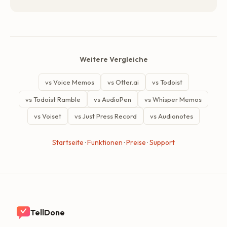
Weitere Vergleiche
vs Voice Memos
vs Otter.ai
vs Todoist
vs Todoist Ramble
vs AudioPen
vs Whisper Memos
vs Voiset
vs Just Press Record
vs Audionotes
Startseite
·
Funktionen
·
Preise
·
Support
TellDone