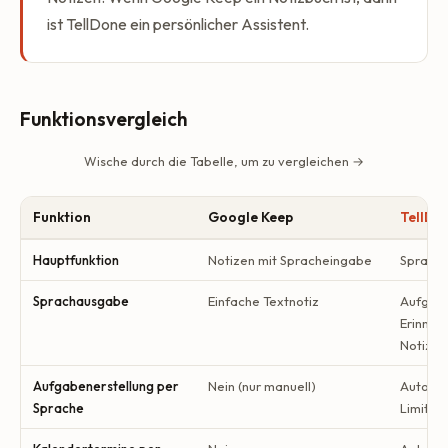
ist TellDone ein persönlicher Assistent.
Funktionsvergleich
Wische durch die Tabelle, um zu vergleichen →
Funktion
Google Keep
TellDo
Hauptfunktion
Notizen mit Spracheingabe
Sprache
Sprachausgabe
Einfache Textnotiz
Aufgabe
Erinneru
Notizen
Aufgabenerstellung per
Nein (nur manuell)
Automat
Sprache
Limit)