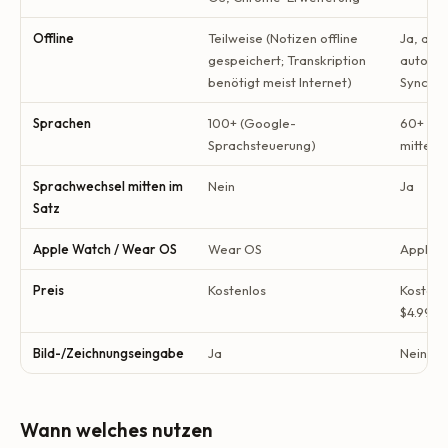
Offline
Teilweise (Notizen offline
Ja, abst
gespeichert; Transkription
automat
benötigt meist Internet)
Synchro
Sprachen
100+ (Google-
60+ mit
Sprachsteuerung)
mitten 
Sprachwechsel mitten im
Nein
Ja
Satz
Apple Watch / Wear OS
Wear OS
Apple W
Preis
Kostenlos
Kostenlo
$4.99/
Bild-/Zeichnungseingabe
Ja
Nein
Wann welches nutzen