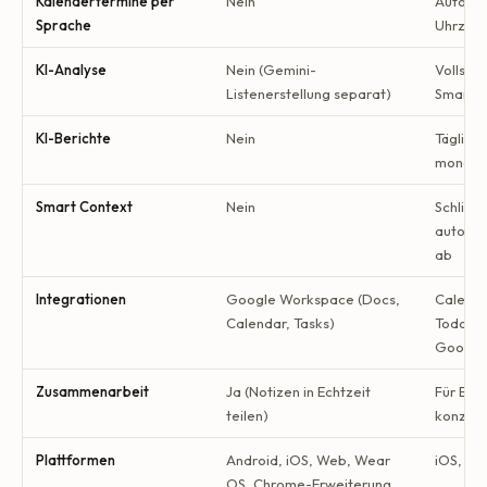
Kalendertermine per
Nein
Automat
Sprache
Uhrzeit
KI-Analyse
Nein (Gemini-
Vollstän
Listenerstellung separat)
Smart C
KI-Berichte
Nein
Täglich,
monatlic
Smart Context
Nein
Schließ
automat
ab
Integrationen
Google Workspace (Docs,
Calenda
Calendar, Tasks)
Todoist,
Google 
Zusammenarbeit
Ja (Notizen in Echtzeit
Für Ein
teilen)
konzipi
Plattformen
Android, iOS, Web, Wear
iOS, Ap
OS, Chrome-Erweiterung