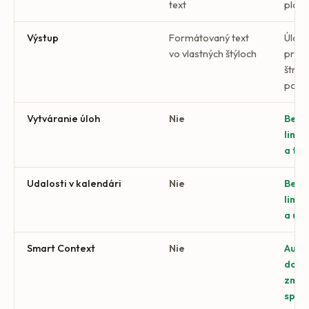
text
pláno
Výstup
Formátovaný text
Úlohy
vo vlastných štýloch
prip
štruk
pozn
Vytváranie úloh
Nie
Bez 
limit
a te
Udalosti v kalendári
Nie
Bez 
limit
a úč
Smart Context
Nie
Auto
doko
zmien
spln