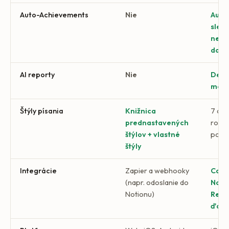
Auto-Achievements
Nie
Auto
sled
nepl
doko
AI reporty
Nie
Denn
mesa
Štýly písania
Knižnica
7 aut
prednastavených
roztr
štýlov + vlastné
pozn
štýly
Integrácie
Zapier a webhooky
Calen
(napr. odoslanie do
Notio
Notionu)
Remi
ďalš