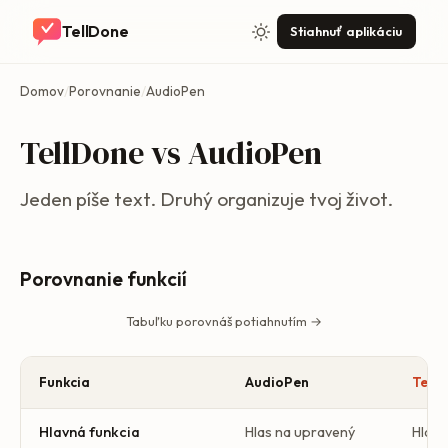
TellDone
Stiahnuť aplikáciu
Domov
/
Porovnanie
/
AudioPen
TellDone vs AudioPen
Jeden píše text. Druhý organizuje tvoj život.
Porovnanie funkcií
Tabuľku porovnáš potiahnutím →
Funkcia
AudioPen
Tell
Hlavná funkcia
Hlas na upravený
Hlas 