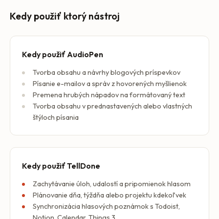
Kedy použiť ktorý nástroj
Kedy použiť AudioPen
Tvorba obsahu a návrhy blogových príspevkov
Písanie e-mailov a správ z hovorených myšlienok
Premena hrubých nápadov na formátovaný text
Tvorba obsahu v prednastavených alebo vlastných
štýloch písania
Kedy použiť TellDone
Zachytávanie úloh, udalostí a pripomienok hlasom
Plánovanie dňa, týždňa alebo projektu kdekoľvek
Synchronizácia hlasových poznámok s Todoist,
Notion, Calendar, Things 3