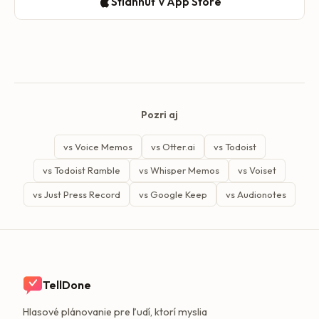
Stiahnuť v App Store
Pozri aj
vs Voice Memos
vs Otter.ai
vs Todoist
vs Todoist Ramble
vs Whisper Memos
vs Voiset
vs Just Press Record
vs Google Keep
vs Audionotes
TellDone
Hlasové plánovanie pre ľudí, ktorí myslia