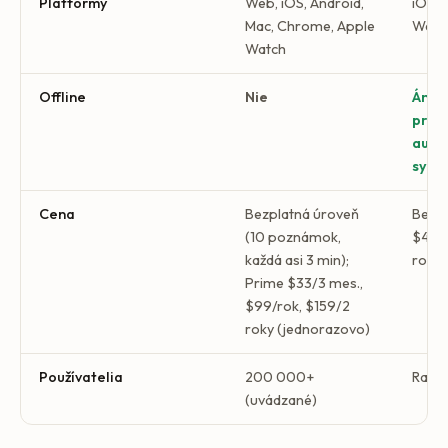
Platformy
Web, iOS, Android,
iOS, 
Mac, Chrome, Apple
Web
Watch
Offline
Nie
Áno,
pred
auto
sync
Cena
Bezplatná úroveň
Bezpl
(10 poznámok,
$4,17
každá asi 3 min);
ročne
Prime $33/3 mes.,
$99/rok, $159/2
roky (jednorazovo)
Používatelia
200 000+
Rasti
(uvádzané)