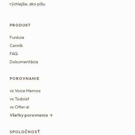
rýchlejšie, ako píšu.
PRODUKT
Funkcie
Cenník
FAQ
Dokumentácia
POROVNANIE
vs Voice Memos
vs Todoist
vs Otter.ai
Všetky porovnania →
SPOLOČNOSŤ