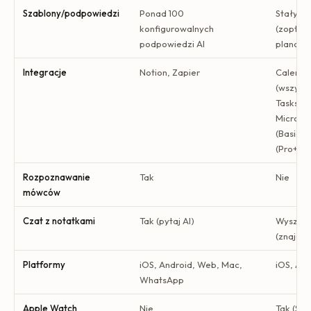
Szablony/podpowiedzi
Ponad 100
Stały po
konfigurowalnych
(zoptym
podpowiedzi AI
planowa
Integracje
Notion, Zapier
Calenda
(wszystk
Tasks, N
Microso
(Basic+)
(Pro+)
Rozpoznawanie
Tak
Nie
mówców
Czat z notatkami
Tak (pytaj AI)
Wyszuki
(znajdź 
Platformy
iOS, Android, Web, Mac,
iOS, Ap
WhatsApp
Apple Watch
Nie
Tak (Ser