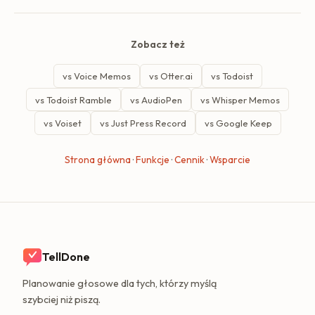
Zobacz też
vs Voice Memos
vs Otter.ai
vs Todoist
vs Todoist Ramble
vs AudioPen
vs Whisper Memos
vs Voiset
vs Just Press Record
vs Google Keep
Strona główna
·
Funkcje
·
Cennik
·
Wsparcie
TellDone
Planowanie głosowe dla tych, którzy myślą
szybciej niż piszą.