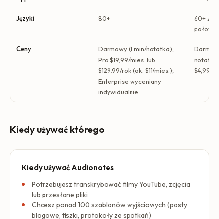
Języki
80+
60+ z p
połowie
Ceny
Darmowy (1 min/notatka);
Darmow
Pro $19,99/mies. lub
notatek/
$129,99/rok (ok. $11/mies.);
$4,99/mi
Enterprise wyceniany
indywidualnie
Kiedy używać którego
Kiedy używać Audionotes
Potrzebujesz transkrybować filmy YouTube, zdjęcia
lub przesłane pliki
Chcesz ponad 100 szablonów wyjściowych (posty
blogowe, fiszki, protokoły ze spotkań)