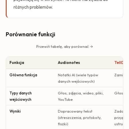
różnych problemów.
Porównanie funkcji
Przewiń tabelę, aby porównać →
Funkcja
Audionotes
TellDo
Główna funkcja
Notatki AI (wiele typów
Zamiana
danych wejściowych)
Typy danych
Głos, zdjęcia, wideo, pliki,
Głos, te
wejściowych
YouTube
Wyniki
Dopracowany tekst
Zadania
(streszczenia, protokoły,
przypom
fiszki)
ustrukt