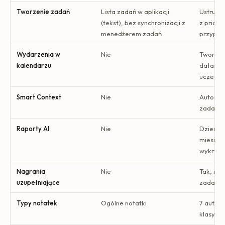
Tworzenie zadań
Lista zadań w aplikacji
Ustrukt
(tekst), bez synchronizacji z
z priory
menedżerem zadań
przypom
Wydarzenia w
Nie
Tworzon
kalendarzu
datami,
uczestn
Smart Context
Nie
Automat
zadania
Raporty AI
Nie
Dzienne
miesięcz
wykrywa
Nagrania
Nie
Tak, mod
uzupełniające
zadania
Typy notatek
Ogólne notatki
7 autom
klasyfi