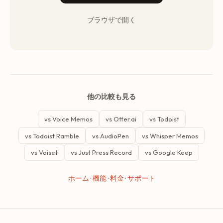
ブラウザで開く
他の比較も見る
vs Voice Memos
vs Otter.ai
vs Todoist
vs Todoist Ramble
vs AudioPen
vs Whisper Memos
vs Voiset
vs Just Press Record
vs Google Keep
ホーム
·
機能
·
料金
·
サポート