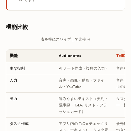
機能比較
表を横にスワイプして比較 →
機能
Audionotes
TellDo
主な役割
AI ノート作成（複数の入力）
音声を
入力
音声・画像・動画・ファイ
音声・
ル・YouTube
ルの取
出力
読みやすいテキスト（要約・
タスク
議事録・ToDo リスト・フラ
ー・構
ッシュカード）
タスク作成
アプリ内の ToDo チェックリ
優先度
スト（テキスト）。タスク管
つきの