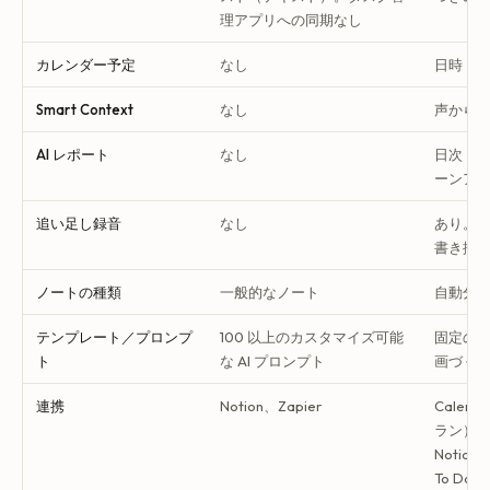
理アプリへの同期なし
カレンダー予定
なし
日時・
Smart Context
なし
声から
AI レポート
なし
日次・
ーンア
追い足し録音
なし
あり。
書き換
ノートの種類
一般的なノート
自動分類
テンプレート／プロンプ
100 以上のカスタマイズ可能
固定の 
ト
な AI プロンプト
画づく
連携
Notion、Zapier
Calend
ラン）· G
Notion・
To Do・