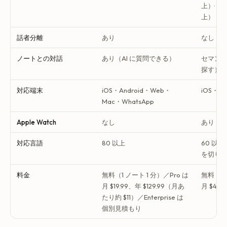
上）· Th
上）
話者分離
あり
なし
ノートとの対話
あり（AI に質問できる）
セマン
探す）
対応端末
iOS・Android・Web・
iOS・Ap
Mac・WhatsApp
Apple Watch
なし
あり（Se
対応言語
80 以上
60 以
を切り
料金
無料（1 ノート 1 分）／Pro は
無料（月 
月 $19.99、年 $129.99（月あ
月 $4.99
たり約 $11）／Enterprise は
個別見積もり