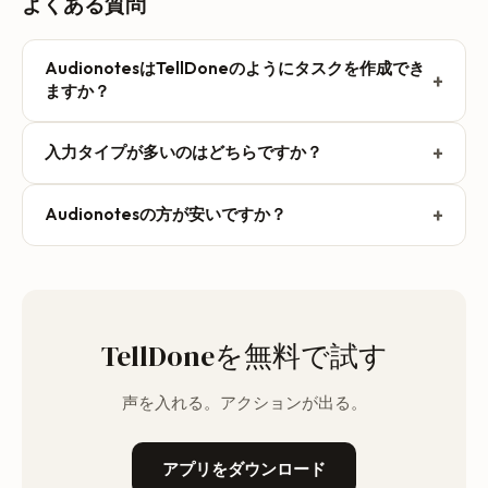
よくある質問
AudionotesはTellDoneのようにタスクを作成でき
+
ますか？
Audionotes はアプリ内の ToDo チェックリストにやるこ
+
入力タイプが多いのはどちらですか？
とを書き出せますが、それはアプリの中のテキストにとど
まり、Todoist・Things 3・Remindersには同期しませ
Audionotes は音声・画像・動画・ファイル・YouTube に
ん。TellDone は期限・優先度・リマインダーを持つ本物
+
Audionotesの方が安いですか？
対応します。TellDone は音声とテキストです。入力の幅
の構造化タスクを作り、お使いのタスク管理アプリに同期
は Audionotes、音声から行動へつなげる深さは TellDone
Audionotes の無料プランは 1 ノートあたり録音 1 分までで
します。
が上です。
す。TellDone の無料プランは月 50 件、各ノート最大 5 分
です。Audionotes Pro は月額 $19.99、または年
$129.99（月あたり約 $11）。TellDone Basic は月額 $4.99
TellDoneを無料で試す
です。
声を入れる。アクションが出る。
アプリをダウンロード